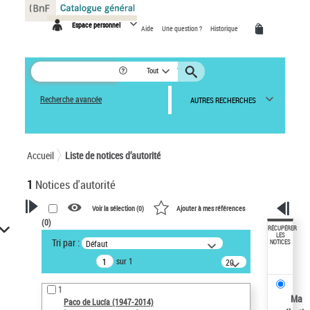
Panneau de gestion des cookies
Espace personnel
Aide
Une question ?
Historique
Tout
Recherche avancée
AUTRES RECHERCHES
Accueil
Liste de notices d’autorité
1
Notices d'autorité
Voir la sélection (
0
)
Ajouter à mes références
(
0
)
VOTRE RECHERCHE
RÉCUPÉRER
LES
Tri par :
Défaut
NOTICES
Recherche avancée dans les
sur 1
notices d’autorité
20
résultats/page
Œuvres liées à l'auteur :
1
Paco de Lucía (1947-2014)
Ma
Paco de Lucía (1947-2014)