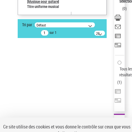
sélectio
[Musique pour guitare]
Pays
Titre uniforme musical
(
0
)
ne s'applique pas
Auteur d’œuvre
Tri par :
Défaut
Paco de Lucía (1947-2014)
sur 1
20
Sauvegarder votre recherche
résultats/page
AFFINER
Type de notice d'autorité
Œuvre
(1)
Tous le
Titre uniforme musical
(1)
résultat
(
1
)
Statut de la notice d’autorité
Pays
Auteur d’œuvre
Ce site utilise des cookies et vous donne le contrôle sur ceux que vous