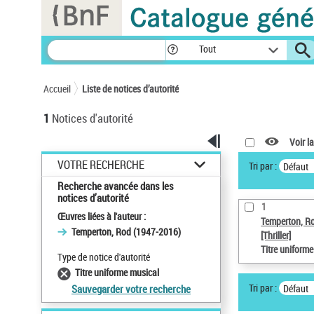
Panneau de gestion des cookies
Tout
Accueil
Liste de notices d’autorité
1
Notices d'autorité
Voir la
VOTRE RECHERCHE
Tri par :
Défaut
Recherche avancée dans les
notices d’autorité
1
Œuvres liées à l'auteur :
Temperton, R
Temperton, Rod (1947-2016)
[Thriller]
Titre uniform
Type de notice d'autorité
Titre uniforme musical
Tri par :
Défaut
Sauvegarder votre recherche