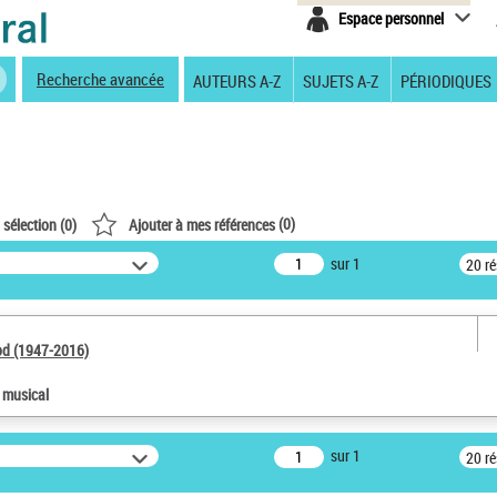
Espace personnel
Recherche avancée
AUTEURS A-Z
SUJETS A-Z
PÉRIODIQUES
(
0
)
 sélection (
0
)
Ajouter à mes références
sur 1
20 r
od (1947-2016)
e musical
sur 1
20 r