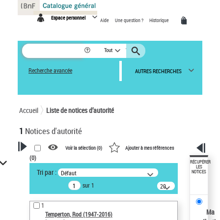
Panneau de gestion des cookies
Espace personnel
Aide
Une question ?
Historique
Tout
Recherche avancée
AUTRES RECHERCHES
Accueil
Liste de notices d’autorité
1
Notices d'autorité
Voir la sélection (
0
)
Ajouter à mes références
(
0
)
VOTRE RECHERCHE
RÉCUPÉRER
LES
Tri par :
Défaut
NOTICES
Recherche avancée dans les
sur 1
notices d’autorité
20
résultats/page
Œuvres liées à l'auteur :
1
Temperton, Rod (1947-2016)
Ma
Temperton, Rod (1947-2016)