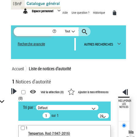
Panneau de gestion des cookies
Espace personnel
Aide
Une question ?
Historique
Tout
Recherche avancée
AUTRES RECHERCHES
Accueil
Liste de notices d’autorité
1
Notices d'autorité
Voir la sélection (
0
)
Ajouter à mes références
(
0
)
VOTRE RECHERCHE
RÉCUPÉRER
LES
Tri par :
Défaut
NOTICES
Recherche avancée dans les
sur 1
notices d’autorité
20
résultats/page
Œuvres liées à l'auteur :
1
Temperton, Rod (1947-2016)
Ma
Temperton, Rod (1947-2016)