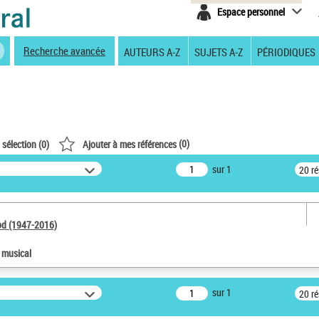
Espace personnel
Recherche avancée
AUTEURS A-Z
SUJETS A-Z
PÉRIODIQUES
(
0
)
 sélection (
0
)
Ajouter à mes références
sur 1
20 r
od (1947-2016)
e musical
sur 1
20 r