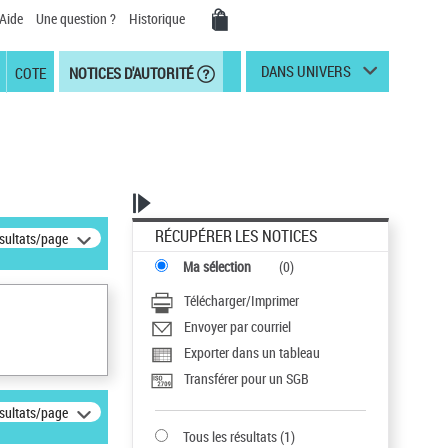
Aide
Une question ?
Historique
DANS UNIVERS
COTE
NOTICES D'AUTORITÉ
RÉCUPÉRER LES NOTICES
ésultats/page
Ma sélection
(
0
)
Télécharger/Imprimer
Envoyer par courriel
Exporter dans un tableau
Transférer pour un SGB
ésultats/page
Tous les résultats
(
1
)