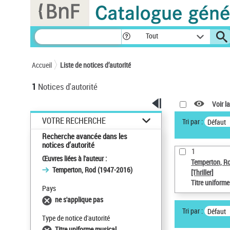
Panneau de gestion des cookies
Tout
Accueil
Liste de notices d’autorité
1
Notices d'autorité
Voir la
VOTRE RECHERCHE
Tri par :
Défaut
Recherche avancée dans les
notices d’autorité
1
Œuvres liées à l'auteur :
Temperton, R
Temperton, Rod (1947-2016)
[Thriller]
Titre uniform
Pays
ne s'applique pas
Tri par :
Défaut
Type de notice d'autorité
Titre uniforme musical