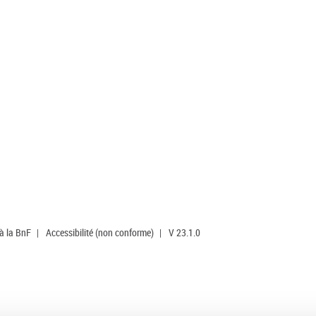
 à la BnF
|
Accessibilité (non conforme)
|
V 23.1.0