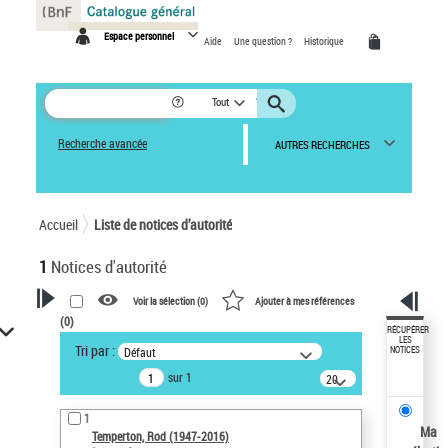
Panneau de gestion des cookies
Espace personnel
Aide
Une question ?
Historique
Tout
Recherche avancée
AUTRES RECHERCHES
Accueil
Liste de notices d’autorité
1
Notices d'autorité
Voir la sélection (
0
)
Ajouter à mes références
(
0
)
VOTRE RECHERCHE
RÉCUPÉRER
LES
Tri par :
Défaut
NOTICES
Recherche avancée dans les
sur 1
notices d’autorité
20
résultats/page
Œuvres liées à l'auteur :
1
Temperton, Rod (1947-2016)
Ma
Temperton, Rod (1947-2016)