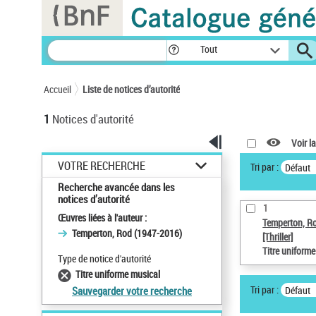
Panneau de gestion des cookies
Tout
Accueil
Liste de notices d’autorité
1
Notices d'autorité
Voir la
VOTRE RECHERCHE
Tri par :
Défaut
Recherche avancée dans les
notices d’autorité
1
Œuvres liées à l'auteur :
Temperton, R
Temperton, Rod (1947-2016)
[Thriller]
Titre uniform
Type de notice d'autorité
Titre uniforme musical
Tri par :
Défaut
Sauvegarder votre recherche