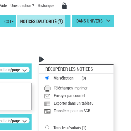
Aide
Une question ?
Historique
DANS UNIVERS
COTE
NOTICES D'AUTORITÉ
RÉCUPÉRER LES NOTICES
ésultats/page
Ma sélection
(
0
)
Télécharger/Imprimer
Envoyer par courriel
Exporter dans un tableau
Transférer pour un SGB
ésultats/page
Tous les résultats
(
1
)