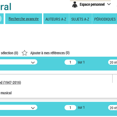
Espace personnel
Recherche avancée
AUTEURS A-Z
SUJETS A-Z
PÉRIODIQUES
(
0
)
 sélection (
0
)
Ajouter à mes références
sur 1
20 r
od (1947-2016)
e musical
sur 1
20 r