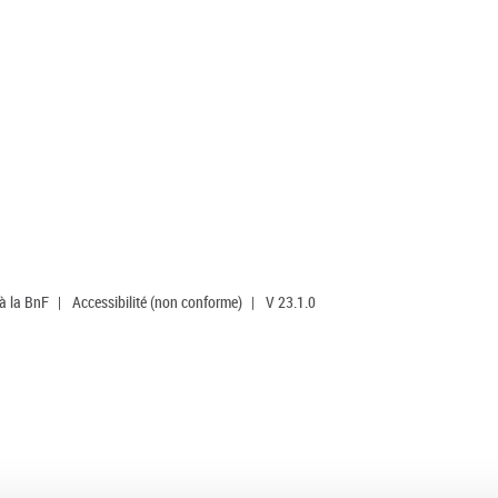
 à la BnF
|
Accessibilité (non conforme)
|
V 23.1.0