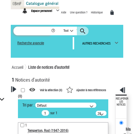
Panneau de gestion des cookies
Espace personnel
Aide
Une question ?
Historique
Tout
Recherche avancée
AUTRES RECHERCHES
Accueil
Liste de notices d’autorité
1
Notices d'autorité
Voir la sélection (
0
)
Ajouter à mes références
(
0
)
VOTRE RECHERCHE
RÉCUPÉRER
LES
Tri par :
Défaut
NOTICES
Recherche avancée dans les
sur 1
notices d’autorité
20
résultats/page
Œuvres liées à l'auteur :
1
Temperton, Rod (1947-2016)
Ma
Temperton, Rod (1947-2016)