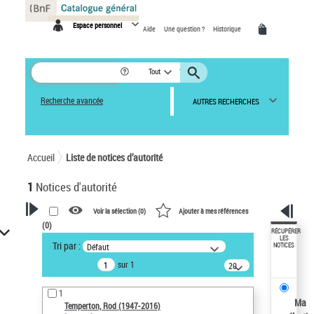
Panneau de gestion des cookies
Espace personnel
Aide
Une question ?
Historique
Tout
Recherche avancée
AUTRES RECHERCHES
Accueil
Liste de notices d’autorité
1
Notices d'autorité
Voir la sélection (
0
)
Ajouter à mes références
(
0
)
VOTRE RECHERCHE
RÉCUPÉRER
LES
Tri par :
Défaut
NOTICES
Recherche avancée dans les
sur 1
notices d’autorité
20
résultats/page
Œuvres liées à l'auteur :
1
Temperton, Rod (1947-2016)
Ma
Temperton, Rod (1947-2016)