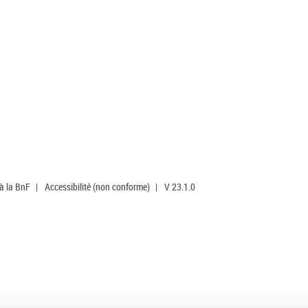
 à la BnF
|
Accessibilité (non conforme)
|
V 23.1.0