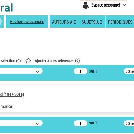
Espace personnel
Recherche avancée
AUTEURS A-Z
SUJETS A-Z
PÉRIODIQUES
(
0
)
 sélection (
0
)
Ajouter à mes références
sur 1
20 r
od (1947-2016)
e musical
sur 1
20 r