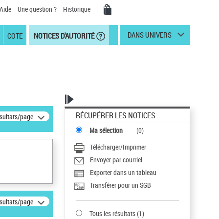
Aide
Une question ?
Historique
DANS UNIVERS
COTE
NOTICES D'AUTORITÉ
RÉCUPÉRER LES NOTICES
ésultats/page
Ma sélection
(
0
)
Télécharger/Imprimer
Envoyer par courriel
Exporter dans un tableau
Transférer pour un SGB
ésultats/page
Tous les résultats
(
1
)