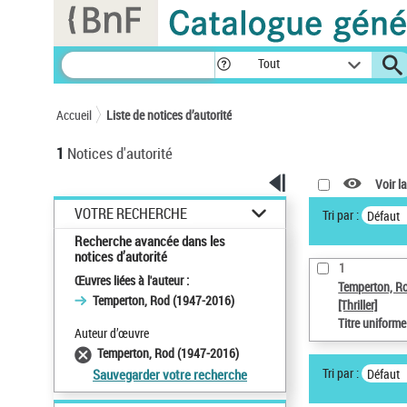
Panneau de gestion des cookies
Tout
Accueil
Liste de notices d’autorité
1
Notices d'autorité
Voir la
VOTRE RECHERCHE
Tri par :
Défaut
Recherche avancée dans les
notices d’autorité
1
Œuvres liées à l'auteur :
Temperton, R
Temperton, Rod (1947-2016)
[Thriller]
Titre uniform
Auteur d’œuvre
Temperton, Rod (1947-2016)
Tri par :
Défaut
Sauvegarder votre recherche