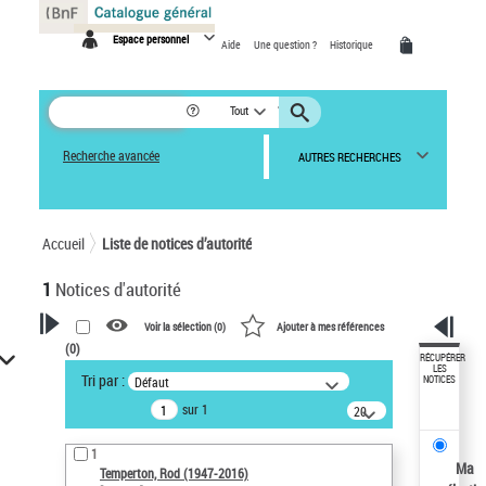
Panneau de gestion des cookies
Espace personnel
Aide
Une question ?
Historique
Tout
Recherche avancée
AUTRES RECHERCHES
Accueil
Liste de notices d’autorité
1
Notices d'autorité
Voir la sélection (
0
)
Ajouter à mes références
(
0
)
VOTRE RECHERCHE
RÉCUPÉRER
LES
Tri par :
Défaut
NOTICES
Recherche avancée dans les
sur 1
notices d’autorité
20
résultats/page
Œuvres liées à l'auteur :
1
Temperton, Rod (1947-2016)
Ma
Temperton, Rod (1947-2016)