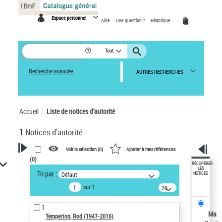
Panneau de gestion des cookies
Espace personnel
Aide
Une question ?
Historique
Tout
Recherche avancée
AUTRES RECHERCHES
Accueil
Liste de notices d’autorité
1
Notices d'autorité
Voir la sélection (
0
)
Ajouter à mes références
(
0
)
VOTRE RECHERCHE
RÉCUPÉRER
LES
Tri par :
Défaut
NOTICES
Recherche avancée dans les
sur 1
notices d’autorité
20
résultats/page
Œuvres liées à l'auteur :
1
Temperton, Rod (1947-2016)
Ma
Temperton, Rod (1947-2016)