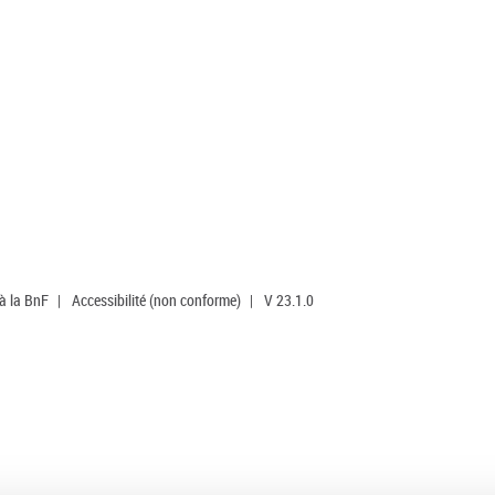
 à la BnF
|
Accessibilité (non conforme)
|
V 23.1.0