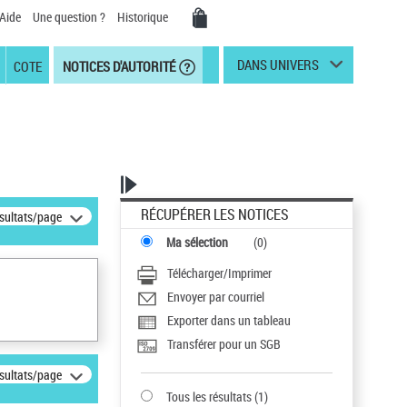
Aide
Une question ?
Historique
DANS UNIVERS
COTE
NOTICES D'AUTORITÉ
RÉCUPÉRER LES NOTICES
ésultats/page
Ma sélection
(
0
)
Télécharger/Imprimer
Envoyer par courriel
Exporter dans un tableau
Transférer pour un SGB
ésultats/page
Tous les résultats
(
1
)