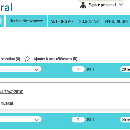
Espace personnel
Recherche avancée
AUTEURS A-Z
SUJETS A-Z
PÉRIODIQUES
(
0
)
 sélection (
0
)
Ajouter à mes références
sur 1
20 r
od (1947-2016)
e musical
sur 1
20 r