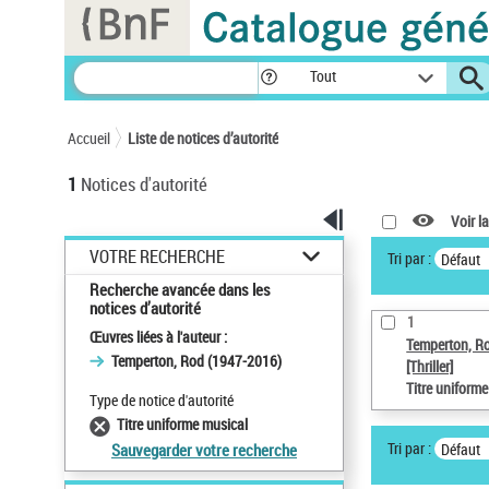
Panneau de gestion des cookies
Tout
Accueil
Liste de notices d’autorité
1
Notices d'autorité
Voir la
VOTRE RECHERCHE
Tri par :
Défaut
Recherche avancée dans les
notices d’autorité
1
Œuvres liées à l'auteur :
Temperton, R
Temperton, Rod (1947-2016)
[Thriller]
Titre uniform
Type de notice d'autorité
Titre uniforme musical
Tri par :
Défaut
Sauvegarder votre recherche