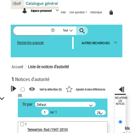
Panneau de gestion des cookies
Espace personnel
Aide
Une question ?
Historique
Tout
Recherche avancée
AUTRES RECHERCHES
Accueil
Liste de notices d’autorité
1
Notices d'autorité
Voir la sélection (
0
)
Ajouter à mes références
(
0
)
VOTRE RECHERCHE
RÉCUPÉRER
LES
Tri par :
Défaut
NOTICES
Recherche avancée dans les
sur 1
notices d’autorité
20
résultats/page
Œuvres liées à l'auteur :
1
Temperton, Rod (1947-2016)
Ma
Temperton, Rod (1947-2016)