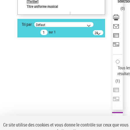
sélectio
[Thriller]
Pays
Titre uniforme musical
(
0
)
ne s'applique pas
Sauvegarder votre recherche
Tri par :
Défaut
AFFINER
sur 1
20
résultats/page
Type de notice d'autorité
Œuvre
(1)
Titre uniforme musical
(1)
Statut de la notice d’autorité
Tous le
résultat
Pays
(
1
)
Auteur d’œuvre
Ce site utilise des cookies et vous donne le contrôle sur ceux que vous