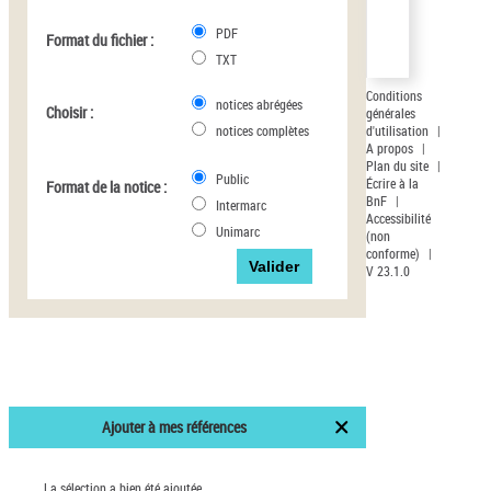
Pays
PDF
Format du fichier :
Auteur d’œuvre
TXT
Conditions
notices abrégées
Choisir :
générales
d'utilisation
|
notices complètes
A propos
|
Plan du site
|
Public
Écrire à la
Format de la notice :
BnF
|
Intermarc
Accessibilité
Unimarc
(non
conforme)
|
V 23.1.0
Ajouter à mes références
La sélection a bien été ajoutée.