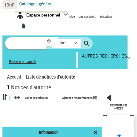
Panneau de gestion des cookies
Espace personnel
Aide
Une question ?
Historique
Tout
AUTRES RECHERCHES
Recherche avancée
Accueil
Liste de notices d’autorité
1
Notices d'autorité
(
0
)
Voir la sélection (
0
)
Ajouter à mes références
RÉCUPÉRER LES
VOTRE RECHERCHE
NOTICES
Recherche avancée dans les
notices d’autorité
Information