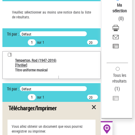
Ma
Œuvres liées à l'auteur :
sélection
Veuillez sélectionner au moins une notice dans la liste
Temperton, Rod (1947-2016)
de résultats.
(
0
)
Type de notice d'autorité
Titre uniforme musical
Tri par :
Défaut
Pays
sur 1
20
résultats/page
ne s'applique pas
1
Sauvegarder votre
Temperton, Rod (1947-2016)
recherche
[Thriller]
Titre uniforme musical
Tous les
AFFINER
résultats
(
1
)
Type de notice d'autorité
Tri par :
Défaut
sur 1
20
Œuvre
(1)
résultats/page
Télécharger/Imprimer
Titre uniforme musical
(1)
Statut de la notice
d’autorité
Vous allez obtenir un document que vous pourrez
enregistrer ou imprimer.