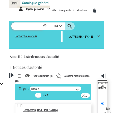
Panneau de gestion des cookies
Espace personnel
Aide
Une question ?
Historique
Tout
Recherche avancée
AUTRES RECHERCHES
Accueil
Liste de notices d’autorité
1
Notices d'autorité
Voir la sélection (
0
)
Ajouter à mes références
(
0
)
VOTRE RECHERCHE
RÉCUPÉRER
LES
Tri par :
Défaut
NOTICES
Recherche avancée dans les
sur 1
notices d’autorité
20
résultats/page
Œuvres liées à l'auteur :
1
Temperton, Rod (1947-2016)
Ma
Temperton, Rod (1947-2016)