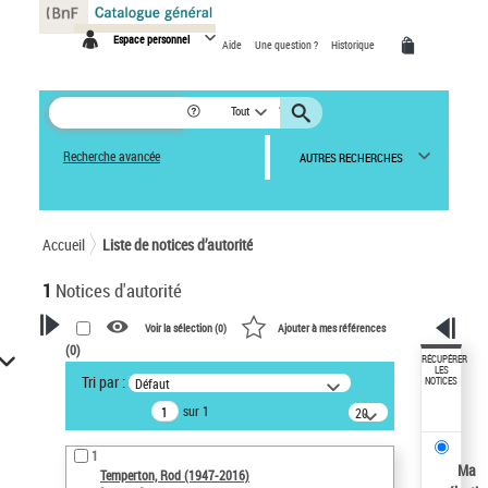
Panneau de gestion des cookies
Espace personnel
Aide
Une question ?
Historique
Tout
Recherche avancée
AUTRES RECHERCHES
Accueil
Liste de notices d’autorité
1
Notices d'autorité
Voir la sélection (
0
)
Ajouter à mes références
(
0
)
VOTRE RECHERCHE
RÉCUPÉRER
LES
Tri par :
Défaut
NOTICES
Recherche avancée dans les
sur 1
notices d’autorité
20
résultats/page
Œuvres liées à l'auteur :
1
Temperton, Rod (1947-2016)
Ma
Temperton, Rod (1947-2016)