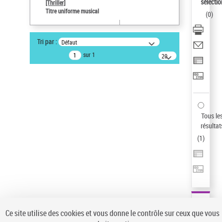
sélectio
[Thriller]
Type de notice d'autorité
Titre uniforme musical
(
0
)
Œuvre
Sauvegarder votre recherche
Tri par :
Défaut
AFFINER
sur 1
20
résultats/page
Type de notice d'autorité
Œuvre
(1)
Titre uniforme musical
(1)
Statut de la notice d’autorité
Tous le
résultat
Pays
(
1
)
Auteur d’œuvre
Ce site utilise des cookies et vous donne le contrôle sur ceux que vous