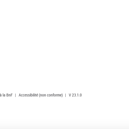
 à la BnF
|
Accessibilité (non conforme)
|
V 23.1.0