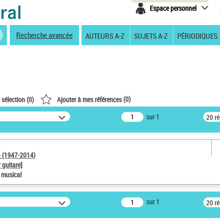
Espace personnel
Recherche avancée
AUTEURS A-Z
SUJETS A-Z
PÉRIODIQUES
(
0
)
 sélection (
0
)
Ajouter à mes références
sur 1
20 r
a (1947-2014)
 guitare]
e musical
sur 1
20 r