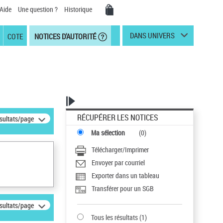
Aide
Une question ?
Historique
DANS UNIVERS
COTE
NOTICES D'AUTORITÉ
RÉCUPÉRER LES NOTICES
ésultats/page
Ma sélection
(
0
)
Télécharger/Imprimer
Envoyer par courriel
Exporter dans un tableau
Transférer pour un SGB
ésultats/page
Tous les résultats
(
1
)