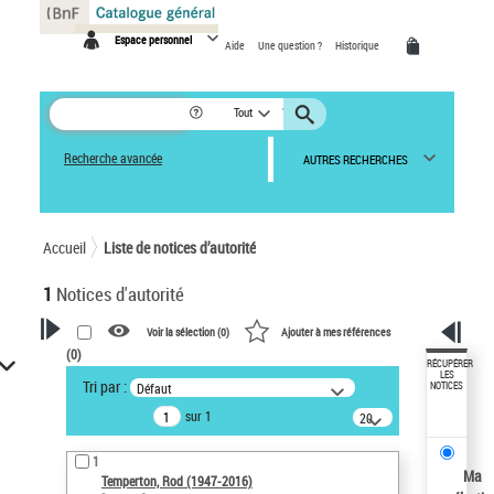
Panneau de gestion des cookies
Espace personnel
Aide
Une question ?
Historique
Tout
Recherche avancée
AUTRES RECHERCHES
Accueil
Liste de notices d’autorité
1
Notices d'autorité
Voir la sélection (
0
)
Ajouter à mes références
(
0
)
VOTRE RECHERCHE
RÉCUPÉRER
LES
Tri par :
Défaut
NOTICES
Recherche avancée dans les
sur 1
notices d’autorité
20
résultats/page
Œuvres liées à l'auteur :
1
Temperton, Rod (1947-2016)
Ma
Temperton, Rod (1947-2016)