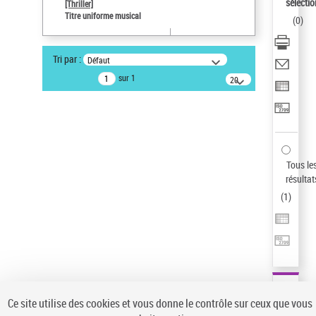
sélectio
[Thriller]
Type de notice d'autorité
Titre uniforme musical
(
0
)
Titre uniforme musical
Sauvegarder votre recherche
Tri par :
Défaut
AFFINER
sur 1
20
résultats/page
Type de notice d'autorité
Œuvre
(1)
Titre uniforme musical
(1)
Statut de la notice d’autorité
Tous le
résultat
Pays
(
1
)
Auteur d’œuvre
Ce site utilise des cookies et vous donne le contrôle sur ceux que vous