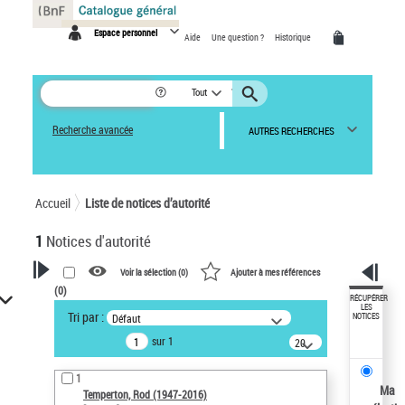
Panneau de gestion des cookies
Espace personnel
Aide
Une question ?
Historique
Tout
Recherche avancée
AUTRES RECHERCHES
Accueil
Liste de notices d’autorité
1
Notices d'autorité
Voir la sélection (
0
)
Ajouter à mes références
(
0
)
VOTRE RECHERCHE
RÉCUPÉRER
LES
Tri par :
Défaut
NOTICES
Recherche avancée dans les
sur 1
notices d’autorité
20
résultats/page
Œuvres liées à l'auteur :
1
Temperton, Rod (1947-2016)
Ma
Temperton, Rod (1947-2016)