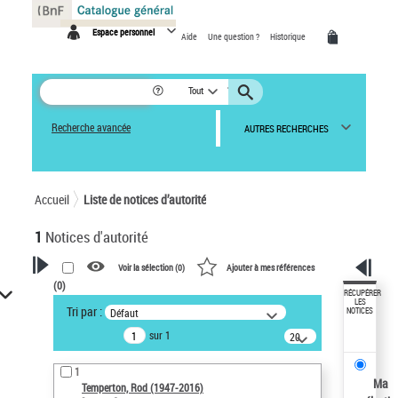
Panneau de gestion des cookies
Espace personnel
Aide
Une question ?
Historique
Tout
Recherche avancée
AUTRES RECHERCHES
Accueil
Liste de notices d’autorité
1
Notices d'autorité
Voir la sélection (
0
)
Ajouter à mes références
(
0
)
VOTRE RECHERCHE
RÉCUPÉRER
LES
Tri par :
Défaut
NOTICES
Recherche avancée dans les
sur 1
notices d’autorité
20
résultats/page
Œuvres liées à l'auteur :
1
Temperton, Rod (1947-2016)
Ma
Temperton, Rod (1947-2016)