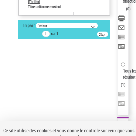
sélectio
[Thriller]
Auteur d’œuvre
Titre uniforme musical
(
0
)
Temperton, Rod (1947-2016)
Type de notice d'autorité
Tri par :
Défaut
Titre uniforme musical
sur 1
20
Œuvre
résultats/page
Sauvegarder votre recherche
AFFINER
Type de notice d'autorité
Tous le
Œuvre
(1)
résultat
Titre uniforme musical
(1)
(
1
)
Statut de la notice d’autorité
Pays
Auteur d’œuvre
Ce site utilise des cookies et vous donne le contrôle sur ceux que vous