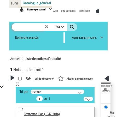
Panneau de gestion des cookies
Espace personnel
Aide
Une question ?
Historique
Tout
Recherche avancée
AUTRES RECHERCHES
Accueil
Liste de notices d’autorité
1
Notices d'autorité
Voir la sélection (
0
)
Ajouter à mes références
(
0
)
VOTRE RECHERCHE
RÉCUPÉRER
LES
Tri par :
Défaut
NOTICES
Recherche avancée dans les
sur 1
notices d’autorité
20
résultats/page
Œuvres liées à l'auteur :
1
Temperton, Rod (1947-2016)
Ma
Temperton, Rod (1947-2016)