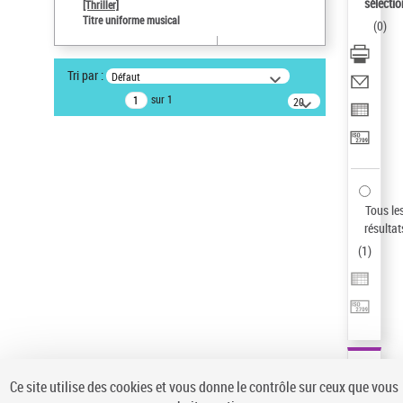
sélectio
[Thriller]
Auteur d’œuvre
Titre uniforme musical
(
0
)
Temperton, Rod (1947-2016)
Type de notice d'autorité
Tri par :
Défaut
Titre uniforme musical
sur 1
20
Œuvre
résultats/page
Pays
ne s'applique pas
Sauvegarder votre recherche
Tous le
AFFINER
résultat
Type de notice d'autorité
(
1
)
Œuvre
(1)
Titre uniforme musical
(1)
Statut de la notice d’autorité
Pays
Auteur d’œuvre
Ce site utilise des cookies et vous donne le contrôle sur ceux que vous