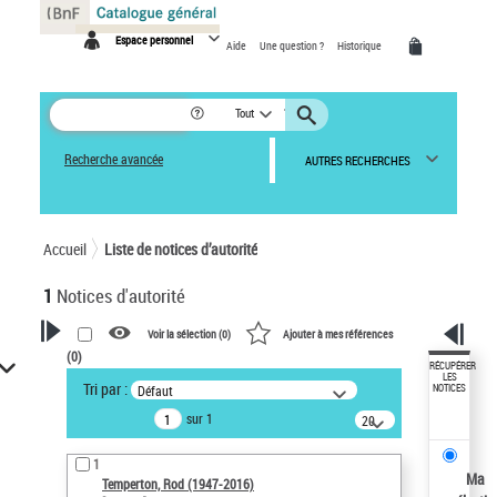
Panneau de gestion des cookies
Espace personnel
Aide
Une question ?
Historique
Tout
Recherche avancée
AUTRES RECHERCHES
Accueil
Liste de notices d’autorité
1
Notices d'autorité
Voir la sélection (
0
)
Ajouter à mes références
(
0
)
VOTRE RECHERCHE
RÉCUPÉRER
LES
Tri par :
Défaut
NOTICES
Recherche avancée dans les
sur 1
notices d’autorité
20
résultats/page
Œuvres liées à l'auteur :
1
Temperton, Rod (1947-2016)
Ma
Temperton, Rod (1947-2016)