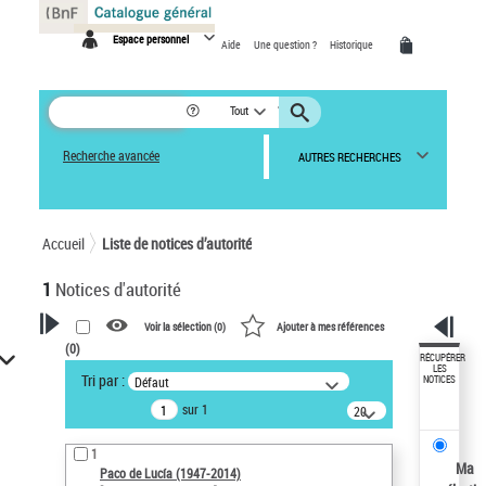
Panneau de gestion des cookies
Espace personnel
Aide
Une question ?
Historique
Tout
Recherche avancée
AUTRES RECHERCHES
Accueil
Liste de notices d’autorité
1
Notices d'autorité
Voir la sélection (
0
)
Ajouter à mes références
(
0
)
VOTRE RECHERCHE
RÉCUPÉRER
LES
Tri par :
Défaut
NOTICES
Recherche avancée dans les
sur 1
notices d’autorité
20
résultats/page
Œuvres liées à l'auteur :
1
Paco de Lucía (1947-2014)
Ma
Paco de Lucía (1947-2014)