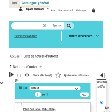
Panneau de gestion des cookies
Espace personnel
Aide
Une question ?
Historique
Tout
Recherche avancée
AUTRES RECHERCHES
Accueil
Liste de notices d’autorité
1
Notices d'autorité
Voir la sélection (
0
)
Ajouter à mes références
(
0
)
VOTRE RECHERCHE
RÉCUPÉRER
LES
Tri par :
Défaut
NOTICES
Recherche avancée dans les
sur 1
notices d’autorité
20
résultats/page
Œuvres liées à l'auteur :
1
Paco de Lucía (1947-2014)
Ma
Paco de Lucía (1947-2014)