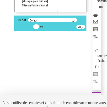
sélectio
[Musique pour guitare]
Type de notice d'autorité
Titre uniforme musical
(
0
)
Œuvre
Auteur d’œuvre
Tri par :
Défaut
Paco de Lucía (1947-2014)
sur 1
20
Sauvegarder votre recherche
résultats/page
AFFINER
Type de notice d'autorité
Œuvre
(1)
Tous le
Titre uniforme musical
(1)
résultat
(
1
)
Statut de la notice d’autorité
Pays
Auteur d’œuvre
Ce site utilise des cookies et vous donne le contrôle sur ceux que vous