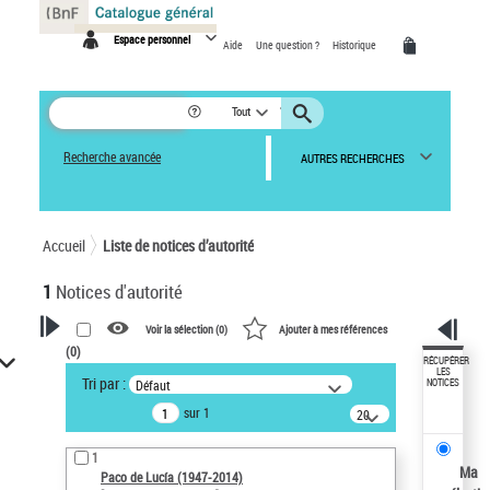
Panneau de gestion des cookies
Espace personnel
Aide
Une question ?
Historique
Tout
Recherche avancée
AUTRES RECHERCHES
Accueil
Liste de notices d’autorité
1
Notices d'autorité
Voir la sélection (
0
)
Ajouter à mes références
(
0
)
VOTRE RECHERCHE
RÉCUPÉRER
LES
Tri par :
Défaut
NOTICES
Recherche avancée dans les
sur 1
notices d’autorité
20
résultats/page
Œuvres liées à l'auteur :
1
Paco de Lucía (1947-2014)
Ma
Paco de Lucía (1947-2014)