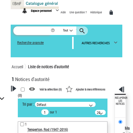
Panneau de gestion des cookies
Espace personnel
Aide
Une question ?
Historique
Tout
Recherche avancée
AUTRES RECHERCHES
Accueil
Liste de notices d’autorité
1
Notices d'autorité
Voir la sélection (
0
)
Ajouter à mes références
(
0
)
VOTRE RECHERCHE
RÉCUPÉRER
LES
Tri par :
Défaut
NOTICES
Recherche avancée dans les
sur 1
notices d’autorité
20
résultats/page
Œuvres liées à l'auteur :
1
Temperton, Rod (1947-2016)
Ma
Temperton, Rod (1947-2016)