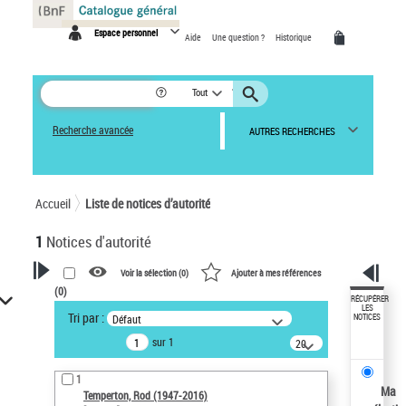
Panneau de gestion des cookies
Espace personnel
Aide
Une question ?
Historique
Tout
Recherche avancée
AUTRES RECHERCHES
Accueil
Liste de notices d’autorité
1
Notices d'autorité
Voir la sélection (
0
)
Ajouter à mes références
(
0
)
VOTRE RECHERCHE
RÉCUPÉRER
LES
Tri par :
Défaut
NOTICES
Recherche avancée dans les
sur 1
notices d’autorité
20
résultats/page
Œuvres liées à l'auteur :
1
Temperton, Rod (1947-2016)
Ma
Temperton, Rod (1947-2016)