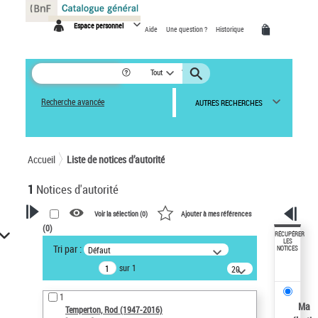
Panneau de gestion des cookies
Espace personnel
Aide
Une question ?
Historique
Tout
Recherche avancée
AUTRES RECHERCHES
Accueil
Liste de notices d’autorité
1
Notices d'autorité
Voir la sélection (
0
)
Ajouter à mes références
(
0
)
VOTRE RECHERCHE
RÉCUPÉRER
LES
Tri par :
Défaut
NOTICES
Recherche avancée dans les
sur 1
notices d’autorité
20
résultats/page
Œuvres liées à l'auteur :
1
Temperton, Rod (1947-2016)
Ma
Temperton, Rod (1947-2016)