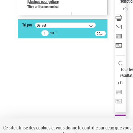
sélectio
[Musique pour guitare]
Pays
Titre uniforme musical
(
0
)
ne s'applique pas
Sauvegarder votre recherche
Tri par :
Défaut
AFFINER
sur 1
20
résultats/page
Type de notice d'autorité
Œuvre
(1)
Titre uniforme musical
(1)
Statut de la notice d’autorité
Tous le
résultat
Pays
(
1
)
Auteur d’œuvre
Ce site utilise des cookies et vous donne le contrôle sur ceux que vous