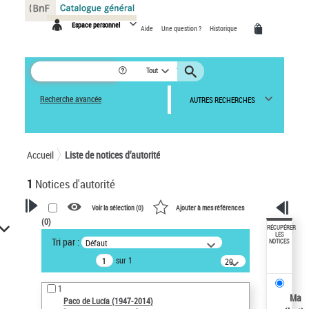
Panneau de gestion des cookies
Espace personnel
Aide
Une question ?
Historique
Tout
Recherche avancée
AUTRES RECHERCHES
Accueil
Liste de notices d’autorité
1
Notices d'autorité
Voir la sélection (
0
)
Ajouter à mes références
(
0
)
VOTRE RECHERCHE
RÉCUPÉRER
LES
Tri par :
Défaut
NOTICES
Recherche avancée dans les
sur 1
notices d’autorité
20
résultats/page
Œuvres liées à l'auteur :
1
Paco de Lucía (1947-2014)
Ma
Paco de Lucía (1947-2014)