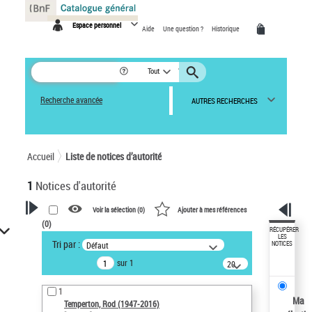
Panneau de gestion des cookies
Espace personnel
Aide
Une question ?
Historique
Tout
Recherche avancée
AUTRES RECHERCHES
Accueil
Liste de notices d’autorité
1
Notices d'autorité
Voir la sélection (
0
)
Ajouter à mes références
(
0
)
VOTRE RECHERCHE
RÉCUPÉRER
LES
Tri par :
Défaut
NOTICES
Recherche avancée dans les
sur 1
notices d’autorité
20
résultats/page
Œuvres liées à l'auteur :
1
Temperton, Rod (1947-2016)
Ma
Temperton, Rod (1947-2016)