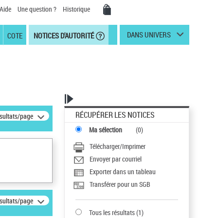
Aide
Une question ?
Historique
DANS UNIVERS
COTE
NOTICES D'AUTORITÉ
RÉCUPÉRER LES NOTICES
ésultats/page
Ma sélection
(
0
)
Télécharger/Imprimer
Envoyer par courriel
Exporter dans un tableau
Transférer pour un SGB
ésultats/page
Tous les résultats
(
1
)