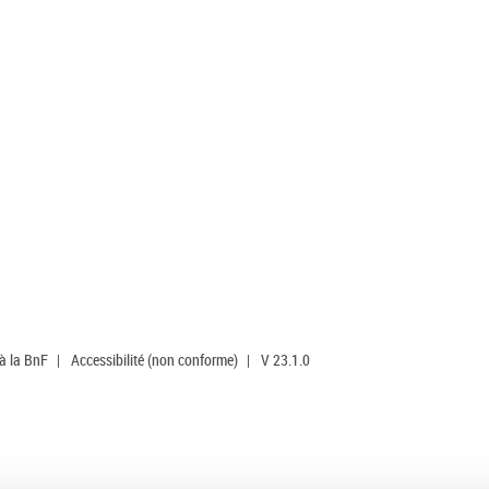
 à la BnF
|
Accessibilité (non conforme)
|
V 23.1.0