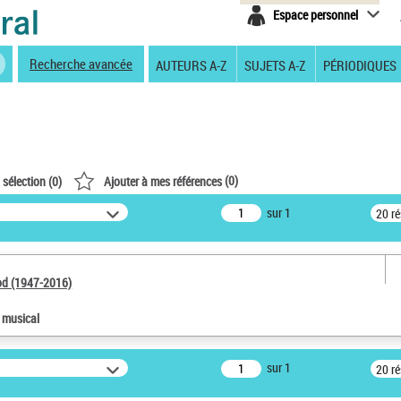
Espace personnel
Recherche avancée
AUTEURS A-Z
SUJETS A-Z
PÉRIODIQUES
(
0
)
 sélection (
0
)
Ajouter à mes références
sur 1
20 r
od (1947-2016)
e musical
sur 1
20 r