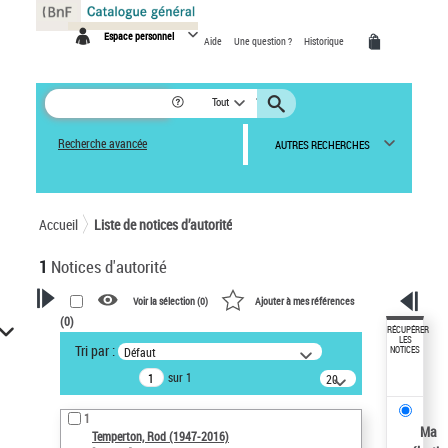
Panneau de gestion des cookies
Espace personnel
Aide
Une question ?
Historique
Tout
Recherche avancée
AUTRES RECHERCHES
Accueil
Liste de notices d’autorité
1
Notices d'autorité
Voir la sélection (
0
)
Ajouter à mes références
(
0
)
VOTRE RECHERCHE
RÉCUPÉRER
LES
Tri par :
Défaut
NOTICES
Recherche avancée dans les
sur 1
notices d’autorité
20
résultats/page
Œuvres liées à l'auteur :
1
Temperton, Rod (1947-2016)
Ma
Temperton, Rod (1947-2016)