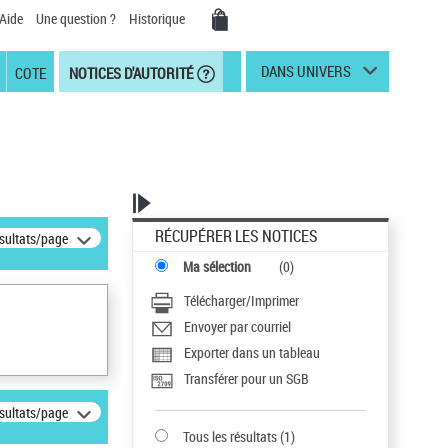
Aide
Une question ?
Historique
DANS UNIVERS
COTE
NOTICES D'AUTORITÉ
RÉCUPÉRER LES NOTICES
ésultats/page
Ma sélection
(
0
)
Télécharger/Imprimer
Envoyer par courriel
Exporter dans un tableau
Transférer pour un SGB
ésultats/page
Tous les résultats
(
1
)