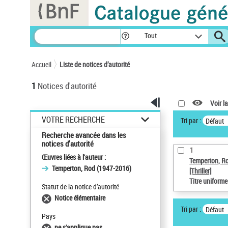
Panneau de gestion des cookies
Tout
Accueil
Liste de notices d’autorité
1
Notices d'autorité
Voir la
VOTRE RECHERCHE
Tri par :
Défaut
Recherche avancée dans les
notices d’autorité
1
Œuvres liées à l'auteur :
Temperton, R
Temperton, Rod (1947-2016)
[Thriller]
Titre uniform
Statut de la notice d’autorité
Notice élémentaire
Tri par :
Défaut
Pays
ne s'applique pas