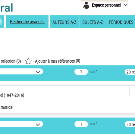
Espace personnel
Recherche avancée
AUTEURS A-Z
SUJETS A-Z
PÉRIODIQUES
(
0
)
 sélection (
0
)
Ajouter à mes références
sur 1
20 r
od (1947-2016)
e musical
sur 1
20 r