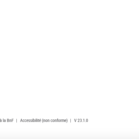
 à la BnF
|
Accessibilité (non conforme)
|
V 23.1.0