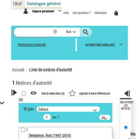
Panneau de gestion des cookies
Espace personnel
Aide
Une question ?
Historique
Tout
Recherche avancée
AUTRES RECHERCHES
Accueil
Liste de notices d’autorité
1
Notices d'autorité
Voir la sélection (
0
)
Ajouter à mes références
(
0
)
VOTRE RECHERCHE
RÉCUPÉRER
LES
Tri par :
Défaut
NOTICES
Recherche avancée dans les
sur 1
notices d’autorité
20
résultats/page
Œuvres liées à l'auteur :
1
Temperton, Rod (1947-2016)
Ma
Temperton, Rod (1947-2016)