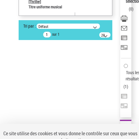
sélectio
[Thriller]
Type de notice d'autorité
Titre uniforme musical
(
0
)
Œuvre
Sauvegarder votre recherche
Tri par :
Défaut
AFFINER
sur 1
20
résultats/page
Type de notice d'autorité
Œuvre
(1)
Titre uniforme musical
(1)
Statut de la notice d’autorité
Tous le
résultat
Pays
(
1
)
Auteur d’œuvre
Ce site utilise des cookies et vous donne le contrôle sur ceux que vous