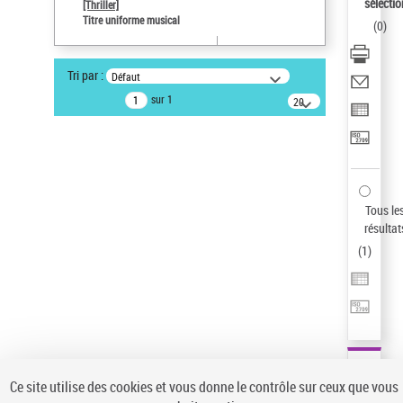
sélectio
[Thriller]
Auteur d’œuvre
Titre uniforme musical
(
0
)
Temperton, Rod (1947-2016)
Statut de la notice d’autorité
Tri par :
Défaut
Notice élémentaire
sur 1
20
résultats/page
Type de notice d'autorité
Titre uniforme musical
Sauvegarder votre recherche
AFFINER
Tous le
Type de notice d'autorité
résultat
(
1
)
Œuvre
(1)
Titre uniforme musical
(1)
Statut de la notice d’autorité
Pays
Auteur d’œuvre
Ce site utilise des cookies et vous donne le contrôle sur ceux que vous