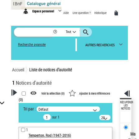
Panneau de gestion des cookies
Espace personnel
Aide
Une question ?
Historique
Tout
Recherche avancée
AUTRES RECHERCHES
Accueil
Liste de notices d’autorité
1
Notices d'autorité
Voir la sélection (
0
)
Ajouter à mes références
(
0
)
VOTRE RECHERCHE
RÉCUPÉRER
LES
Tri par :
Défaut
NOTICES
Recherche avancée dans les
sur 1
notices d’autorité
20
résultats/page
Œuvres liées à l'auteur :
1
Temperton, Rod (1947-2016)
Ma
Temperton, Rod (1947-2016)