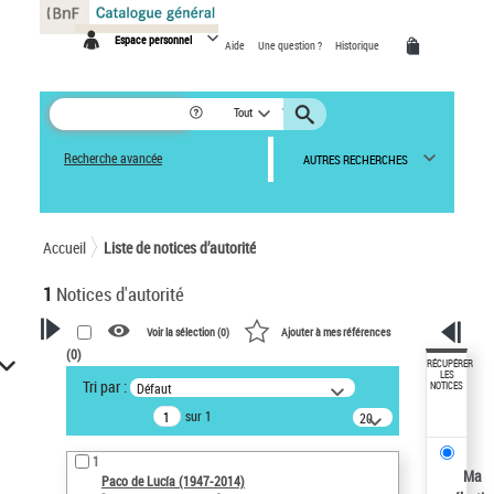
Panneau de gestion des cookies
Espace personnel
Aide
Une question ?
Historique
Tout
Recherche avancée
AUTRES RECHERCHES
Accueil
Liste de notices d’autorité
1
Notices d'autorité
Voir la sélection (
0
)
Ajouter à mes références
(
0
)
VOTRE RECHERCHE
RÉCUPÉRER
LES
Tri par :
Défaut
NOTICES
Recherche avancée dans les
sur 1
notices d’autorité
20
résultats/page
Œuvres liées à l'auteur :
1
Paco de Lucía (1947-2014)
Ma
Paco de Lucía (1947-2014)