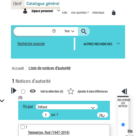
Panneau de gestion des cookies
Espace personnel
Aide
Une question ?
Historique
Tout
Recherche avancée
AUTRES RECHERCHES
Accueil
Liste de notices d’autorité
1
Notices d'autorité
Voir la sélection (
0
)
Ajouter à mes références
(
0
)
VOTRE RECHERCHE
RÉCUPÉRER
LES
Tri par :
Défaut
NOTICES
Recherche avancée dans les
sur 1
notices d’autorité
20
résultats/page
Œuvres liées à l'auteur :
1
Temperton, Rod (1947-2016)
Ma
Temperton, Rod (1947-2016)