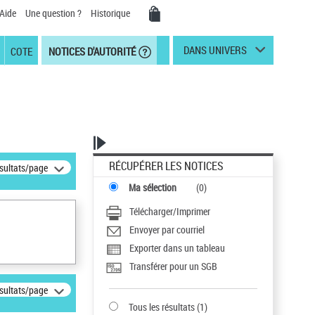
Aide
Une question ?
Historique
DANS UNIVERS
COTE
NOTICES D'AUTORITÉ
RÉCUPÉRER LES NOTICES
ésultats/page
Ma sélection
(
0
)
Télécharger/Imprimer
Envoyer par courriel
Exporter dans un tableau
Transférer pour un SGB
ésultats/page
Tous les résultats
(
1
)