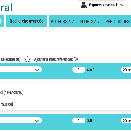
Espace personnel
Recherche avancée
AUTEURS A-Z
SUJETS A-Z
PÉRIODIQUES
(
0
)
 sélection (
0
)
Ajouter à mes références
sur 1
20 r
od (1947-2016)
e musical
sur 1
20 r