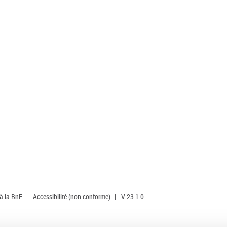
 à la BnF
|
Accessibilité (non conforme)
|
V 23.1.0