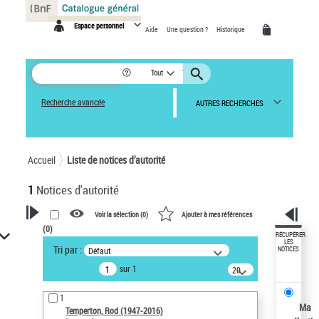
Panneau de gestion des cookies
Espace personnel
Aide
Une question ?
Historique
Tout
Recherche avancée
AUTRES RECHERCHES
Accueil
Liste de notices d’autorité
1
Notices d'autorité
Voir la sélection (
0
)
Ajouter à mes références
(
0
)
VOTRE RECHERCHE
RÉCUPÉRER
LES
Tri par :
Défaut
NOTICES
Recherche avancée dans les
sur 1
notices d’autorité
20
résultats/page
Œuvres liées à l'auteur :
1
Temperton, Rod (1947-2016)
Ma
Temperton, Rod (1947-2016)