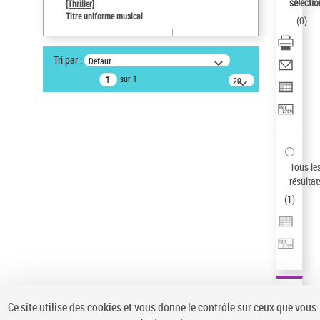
sélectio
[Thriller]
Type de notice d'autorité
Titre uniforme musical
(
0
)
Œuvre
Sauvegarder votre recherche
Tri par :
Défaut
AFFINER
sur 1
20
résultats/page
Type de notice d'autorité
Œuvre
(1)
Titre uniforme musical
(1)
Statut de la notice d’autorité
Tous le
résultat
Pays
(
1
)
Auteur d’œuvre
Ce site utilise des cookies et vous donne le contrôle sur ceux que vous