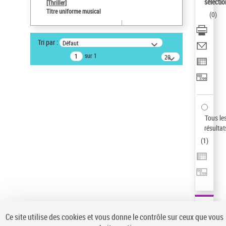
sélectio
[Thriller]
Pays
Titre uniforme musical
(
0
)
ne s'applique pas
Type de notice d'autorité
Tri par :
Défaut
Œuvre
sur 1
20
résultats/page
Auteur d’œuvre
Temperton, Rod (1947-2016)
Sauvegarder votre recherche
AFFINER
Tous le
Type de notice d'autorité
résultat
(
1
)
Œuvre
(1)
Titre uniforme musical
(1)
Statut de la notice d’autorité
Pays
Auteur d’œuvre
Ce site utilise des cookies et vous donne le contrôle sur ceux que vous