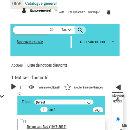
Panneau de gestion des cookies
Espace personnel
Aide
Une question ?
Historique
Tout
Recherche avancée
AUTRES RECHERCHES
Accueil
Liste de notices d’autorité
1
Notices d'autorité
Voir la sélection (
0
)
Ajouter à mes références
(
0
)
VOTRE RECHERCHE
RÉCUPÉRER
LES
Tri par :
Défaut
NOTICES
Recherche avancée dans les
sur 1
notices d’autorité
20
résultats/page
Œuvres liées à l'auteur :
1
Temperton, Rod (1947-2016)
Ma
Temperton, Rod (1947-2016)