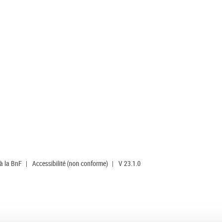
 à la BnF
|
Accessibilité (non conforme)
|
V 23.1.0