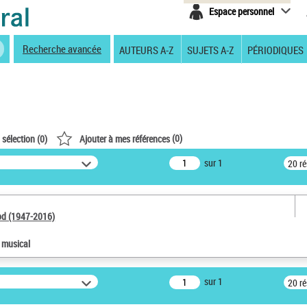
Espace personnel
Recherche avancée
AUTEURS A-Z
SUJETS A-Z
PÉRIODIQUES
(
0
)
 sélection (
0
)
Ajouter à mes références
sur 1
20 r
od (1947-2016)
e musical
sur 1
20 r