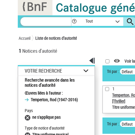
Panneau de gestion des cookies
Tout
Accueil
Liste de notices d’autorité
1
Notices d'autorité
Voir la
VOTRE RECHERCHE
Tri par :
Défaut
Recherche avancée dans les
notices d’autorité
1
Œuvres liées à l'auteur :
Temperton, R
Temperton, Rod (1947-2016)
[Thriller]
Titre uniform
Pays
ne s'applique pas
Tri par :
Défaut
Type de notice d'autorité
Titre uniforme musical