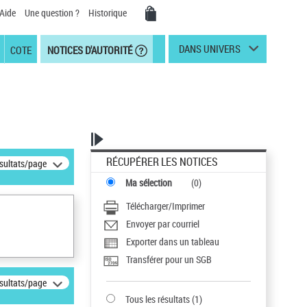
Aide
Une question ?
Historique
DANS UNIVERS
COTE
NOTICES D'AUTORITÉ
RÉCUPÉRER LES NOTICES
ésultats/page
Ma sélection
(
0
)
Télécharger/Imprimer
Envoyer par courriel
Exporter dans un tableau
Transférer pour un SGB
ésultats/page
Tous les résultats
(
1
)