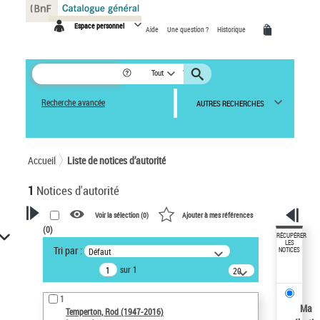
Panneau de gestion des cookies
Espace personnel
Aide
Une question ?
Historique
Tout
Recherche avancée
AUTRES RECHERCHES
Accueil
Liste de notices d’autorité
1
Notices d'autorité
Voir la sélection (
0
)
Ajouter à mes références
(
0
)
VOTRE RECHERCHE
RÉCUPÉRER
LES
Tri par :
Défaut
NOTICES
Recherche avancée dans les
sur 1
notices d’autorité
20
résultats/page
Œuvres liées à l'auteur :
1
Temperton, Rod (1947-2016)
Ma
Temperton, Rod (1947-2016)