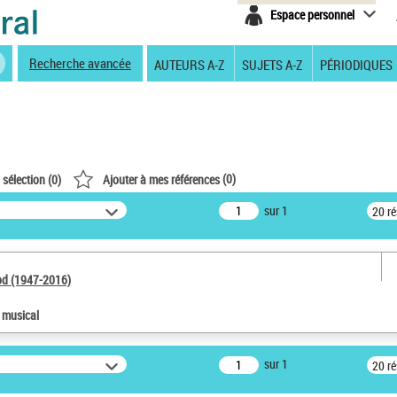
Espace personnel
Recherche avancée
AUTEURS A-Z
SUJETS A-Z
PÉRIODIQUES
(
0
)
 sélection (
0
)
Ajouter à mes références
sur 1
20 r
od (1947-2016)
e musical
sur 1
20 r