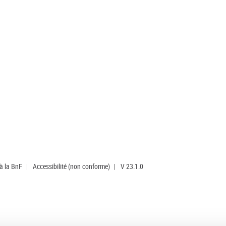
 à la BnF
|
Accessibilité (non conforme)
|
V 23.1.0