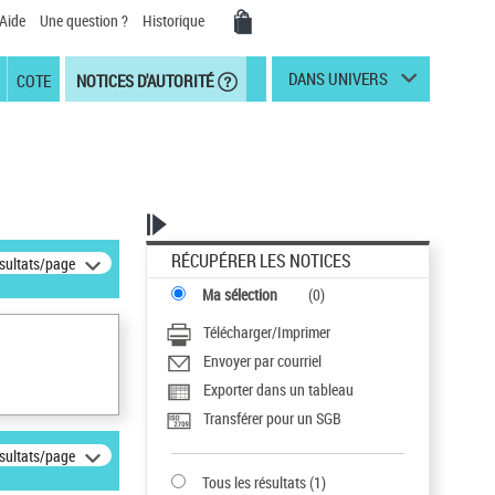
Aide
Une question ?
Historique
DANS UNIVERS
COTE
NOTICES D'AUTORITÉ
RÉCUPÉRER LES NOTICES
ésultats/page
Ma sélection
(
0
)
Télécharger/Imprimer
Envoyer par courriel
Exporter dans un tableau
Transférer pour un SGB
ésultats/page
Tous les résultats
(
1
)