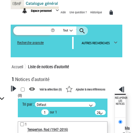
Panneau de gestion des cookies
Espace personnel
Aide
Une question ?
Historique
Tout
Recherche avancée
AUTRES RECHERCHES
Accueil
Liste de notices d’autorité
1
Notices d'autorité
Voir la sélection (
0
)
Ajouter à mes références
(
0
)
VOTRE RECHERCHE
RÉCUPÉRER
LES
Tri par :
Défaut
NOTICES
Recherche avancée dans les
sur 1
notices d’autorité
20
résultats/page
Œuvres liées à l'auteur :
1
Temperton, Rod (1947-2016)
Ma
Temperton, Rod (1947-2016)