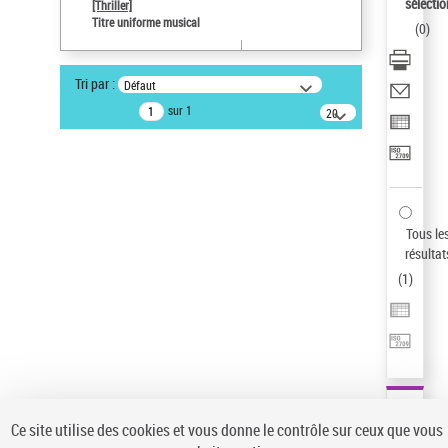
Sauvegarder votre recherche
sélectio
[Thriller]
Titre uniforme musical
(
0
)
AFFINER
Type de notice d'autorité
Tri par :
Défaut
Œuvre
(1)
sur 1
20
résultats/page
Titre uniforme musical
(1)
Statut de la notice d’autorité
Pays
Auteur d’œuvre
Tous le
résultat
(
1
)
Ce site utilise des cookies et vous donne le contrôle sur ceux que vous