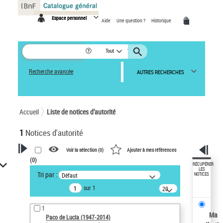
Panneau de gestion des cookies
Espace personnel
Aide
Une question ?
Historique
Tout
Recherche avancée
AUTRES RECHERCHES
Accueil
Liste de notices d’autorité
1
Notices d'autorité
Voir la sélection (
0
)
Ajouter à mes références
(
0
)
VOTRE RECHERCHE
RÉCUPÉRER
LES
Tri par :
Défaut
NOTICES
Recherche avancée dans les
sur 1
notices d’autorité
20
résultats/page
Œuvres liées à l'auteur :
1
Paco de Lucía (1947-2014)
Ma
Paco de Lucía (1947-2014)