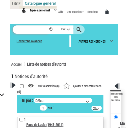
Panneau de gestion des cookies
Espace personnel
Aide
Une question ?
Historique
Tout
Recherche avancée
AUTRES RECHERCHES
Accueil
Liste de notices d’autorité
1
Notices d'autorité
Voir la sélection (
0
)
Ajouter à mes références
(
0
)
VOTRE RECHERCHE
RÉCUPÉRER
LES
Tri par :
Défaut
NOTICES
Recherche avancée dans les
sur 1
notices d’autorité
20
résultats/page
Œuvres liées à l'auteur :
1
Paco de Lucía (1947-2014)
Ma
Paco de Lucía (1947-2014)