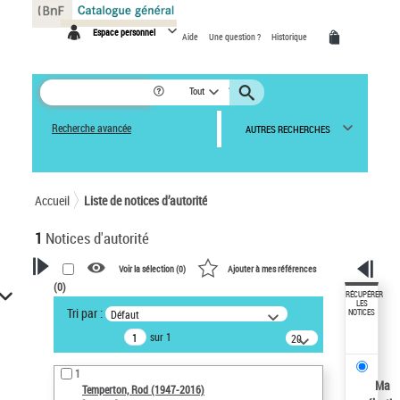
Panneau de gestion des cookies
Espace personnel
Aide
Une question ?
Historique
Tout
Recherche avancée
AUTRES RECHERCHES
Accueil
Liste de notices d’autorité
1
Notices d'autorité
Voir la sélection (
0
)
Ajouter à mes références
(
0
)
VOTRE RECHERCHE
RÉCUPÉRER
LES
Tri par :
Défaut
NOTICES
Recherche avancée dans les
sur 1
notices d’autorité
20
résultats/page
Œuvres liées à l'auteur :
1
Temperton, Rod (1947-2016)
Ma
Temperton, Rod (1947-2016)