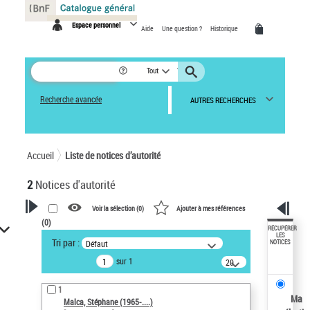
Panneau de gestion des cookies
Espace personnel
Aide
Une question ?
Historique
Tout
Recherche avancée
AUTRES RECHERCHES
Accueil
Liste de notices d’autorité
2
Notices d'autorité
Voir la sélection (
0
)
Ajouter à mes références
(
0
)
VOTRE RECHERCHE
RÉCUPÉRER
LES
Tri par :
Défaut
NOTICES
Recherche avancée dans les
sur 1
notices d’autorité
20
résultats/page
Œuvres liées à l'auteur :
1
Malca, Stéphane (1965-....)
Ma
Malca, Stéphane (1965-....)