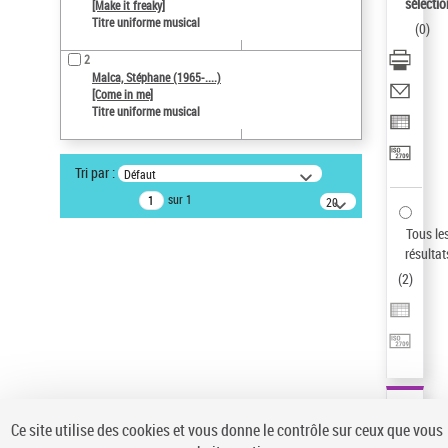
sélectio
[Make it freaky]
Type de notice d'autorité
Titre uniforme musical
(
0
)
Œuvre
2
Pays
Malca, Stéphane (1965-....)
ne s'applique pas
[Come in me]
Titre uniforme musical
Sauvegarder votre recherche
AFFINER
Tri par :
Défaut
Type de notice d'autorité
sur 1
20
résultats/page
Œuvre
(2)
Tous le
Titre uniforme musical
(2)
résultat
(
2
)
Statut de la notice d’autorité
Pays
Auteur d’œuvre
Ce site utilise des cookies et vous donne le contrôle sur ceux que vous