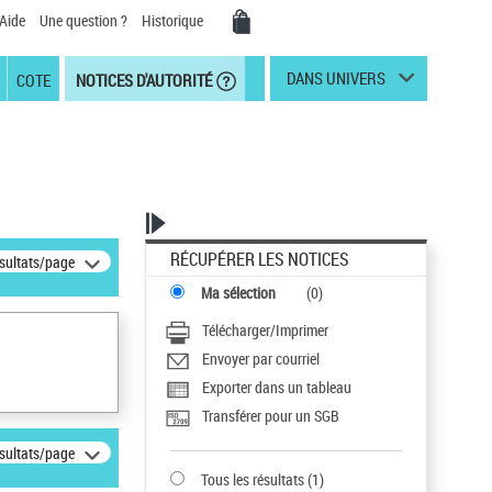
Aide
Une question ?
Historique
DANS UNIVERS
COTE
NOTICES D'AUTORITÉ
RÉCUPÉRER LES NOTICES
ésultats/page
Ma sélection
(
0
)
Télécharger/Imprimer
Envoyer par courriel
Exporter dans un tableau
Transférer pour un SGB
ésultats/page
Tous les résultats
(
1
)