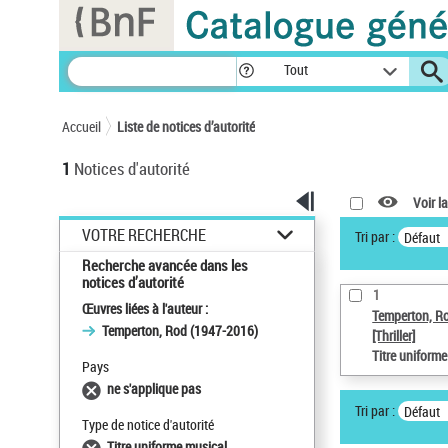
Panneau de gestion des cookies
Tout
Accueil
Liste de notices d’autorité
1
Notices d'autorité
Voir la
VOTRE RECHERCHE
Tri par :
Défaut
Recherche avancée dans les
notices d’autorité
1
Œuvres liées à l'auteur :
Temperton, R
Temperton, Rod (1947-2016)
[Thriller]
Titre uniform
Pays
ne s'applique pas
Tri par :
Défaut
Type de notice d'autorité
Titre uniforme musical