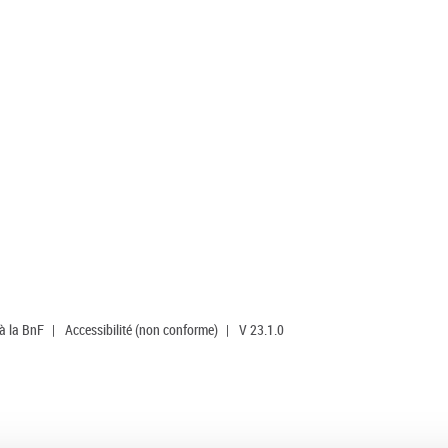
 à la BnF
|
Accessibilité (non conforme)
|
V 23.1.0