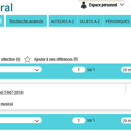
Espace personnel
Recherche avancée
AUTEURS A-Z
SUJETS A-Z
PÉRIODIQUES
(
0
)
 sélection (
0
)
Ajouter à mes références
sur 1
20 r
od (1947-2016)
e musical
sur 1
20 r